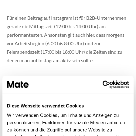
Für einen Beitrag auf Instagram ist für B2B-Unternehmen
gerade die Mittagszeit (12:00 bis 14:00 Uhr) am
performantesten. Ansonsten gilt auch hier, dass morgens
vor Arbeitsbeginn (6:00 bis 8:00 Uhr) und zur
Feierabendszeit (17:00 bis 18:00 Uhr) die Zeiten sind zu
denen man auf Instagram aktiv sein sollte.
Wenn du dich an diese Richtlinien hältst, steigt
verschiedenen Studien zufolge, die Wahrscheinlichkeit für
Diese Webseite verwendet Cookies
eine erhöhte Resonanz auf deine Beiträge. Natürlich muss
nicht an jedem empfohlenen Tag und zu jeder empfohlenen
Wir verwenden Cookies, um Inhalte und Anzeigen zu
personalisieren, Funktionen für soziale Medien anbieten
Uhrzeit gepostet werden. Passe das Post-Volumen an
zu können und die Zugriffe auf unsere Website zu
deine Kapazitäten an. mate’s Social-Media-Plan ist