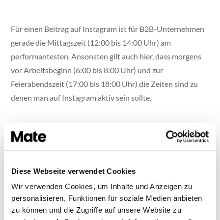
Für einen Beitrag auf Instagram ist für B2B-Unternehmen
gerade die Mittagszeit (12:00 bis 14:00 Uhr) am
performantesten. Ansonsten gilt auch hier, dass morgens
vor Arbeitsbeginn (6:00 bis 8:00 Uhr) und zur
Feierabendszeit (17:00 bis 18:00 Uhr) die Zeiten sind zu
denen man auf Instagram aktiv sein sollte.
Wenn du dich an diese Richtlinien hältst, steigt
verschiedenen Studien zufolge, die Wahrscheinlichkeit für
Diese Webseite verwendet Cookies
eine erhöhte Resonanz auf deine Beiträge. Natürlich muss
nicht an jedem empfohlenen Tag und zu jeder empfohlenen
Wir verwenden Cookies, um Inhalte und Anzeigen zu
personalisieren, Funktionen für soziale Medien anbieten
Uhrzeit gepostet werden. Passe das Post-Volumen an
zu können und die Zugriffe auf unsere Website zu
deine Kapazitäten an. mate’s Social-Media-Plan ist