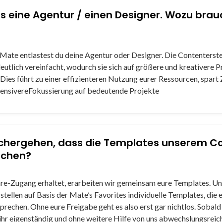
ts eine Agentur / einen Designer. Wozu brau
Mate entlastest du deine Agentur oder Designer. Die Contenterste
deutlich vereinfacht, wodurch sie sich auf größere und kreativere P
Dies führt zu einer effizienteren Nutzung eurer Ressourcen, spart 
ntensivereFokussierung auf bedeutende Projekte
ichergehen, dass die Templates unserem C
echen?
are-Zugang erhaltet, erarbeiten wir gemeinsam eure Templates. U
stellen auf Basis der Mate’s Favorites individuelle Templates, die
echen. Ohne eure Freigabe geht es also erst gar nichtlos. Sobald a
ihr eigenständig und ohne weitere Hilfe von uns abwechslungsreic