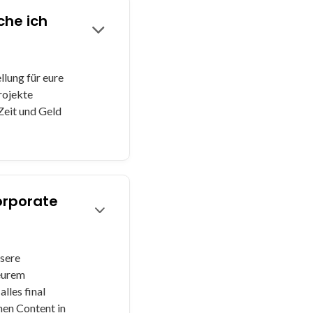
che ich
llung für eure
rojekte
Zeit und Geld
orporate
nsere
 eurem
lles final
hen Content in