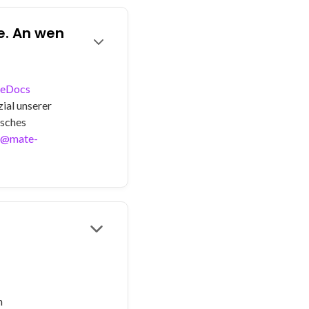
e. An wen
eDocs
zial unserer
isches
t@mate-
n