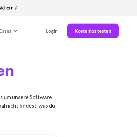
sichern 🎉
Cases
Login
Kostenlos testen
en
 es um unsere Software
al nicht findest, was du