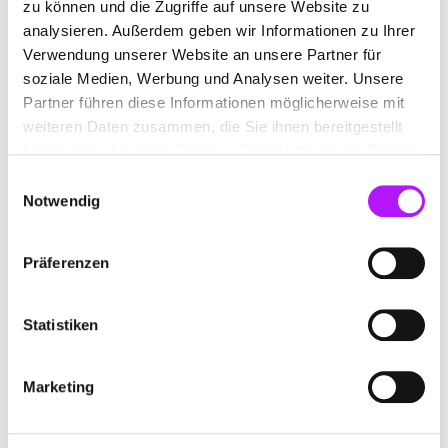
zu können und die Zugriffe auf unsere Website zu
analysieren. Außerdem geben wir Informationen zu Ihrer
Verwendung unserer Website an unsere Partner für
DAM-Integrationen
soziale Medien, Werbung und Analysen weiter. Unsere
Partner führen diese Informationen möglicherweise mit
weiteren Daten zusammen, die Sie ihnen bereitgestellt
haben oder die sie im Rahmen Ihrer Nutzung der Dienste
Support
gesammelt haben.
Einwilligungsauswahl
Notwendig
Zugang zum Hilfe Center
Präferenzen
Statistiken
E-Mail Support
Marketing
Priorisierter Support