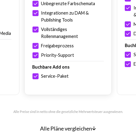
Unbegrenzte Farbschemata
I
Integrationen zu DAM &
&
Publishing Tools
M
Vollständiges
 Media
D
Rollenmanagement
Buch
Freigabeprozess
S
Priority-Support
E
Buchbare Add ons
Service-Paket
Alle Preise sind in netto ohne die gesetzliche Mehrwertsteuer ausgewiesen.
Alle Pläne vergleichen