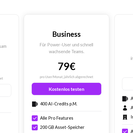
Business
Für Power-User und schnell
nsam
wachsende Teams.
i
79€
pro User/Monat, jährlich abgerechnet
et
Kostenlos testen
A
400 AI-Credits p.M.
A
I
Alle Pro Features
200 GB Asset-Speicher
A