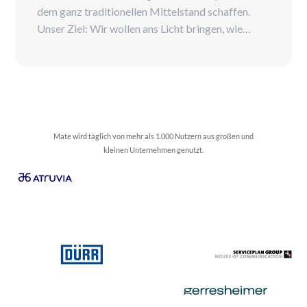
dem ganz traditionellen Mittelstand schaffen.
Unser Ziel: Wir wollen ans Licht bringen, wie
traditionelle Unternehmen sich im Markt über
Jahrzente hinweg positionieren, wie sie ihre
Strategien anpassen und wie sie im Markt
erfolgreich sind und bleiben. Zur Premiere
sprechen Sandro und Moritz noch einmal über die
Daseinsbereichtigung des Podcasts und die
Mate wird täglich von mehr als 1.000 Nutzern aus großen und
nächsten Schritte.
kleinen Unternehmen genutzt.