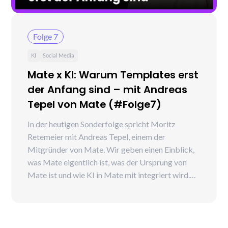
Folge 7
KI
Social Media
Mate x KI: Warum Templates erst
der Anfang sind – mit Andreas
Tepel von Mate (#Folge7)
In der heutigen Sonderfolge spricht Moritz
Retemeier mit Andreas Tepel, einem der
Mitgründer von Mate. Wir geben einen Einblick,
was Mate eigentlich ist, was der Ursprung von
Mate ist und wie KI in Mate mit integriert wird.
Darüberhinaus werfen wir einen Blick auf die
verschiedenen Use-Cases, die man mit Mate
abbilden kann, wie z.B. Social Media Content,
Ads, Banner oder aber auch Print-Dokumente.