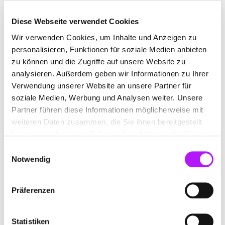
Folge 6
Diese Webseite verwendet Cookies
Impact von Marke
Social Media
Corporate Influencer
Wir verwenden Cookies, um Inhalte und Anzeigen zu
Markenbildung am Airport: Wie
personalisieren, Funktionen für soziale Medien anbieten
Köln-Bonn neue Wege mit
zu können und die Zugriffe auf unsere Website zu
Corporate Influencern geht – mit
analysieren. Außerdem geben wir Informationen zu Ihrer
Kristin Wunderow & Marie
Verwendung unserer Website an unsere Partner für
Zoglowek vom Flughafen Köln-
soziale Medien, Werbung und Analysen weiter. Unsere
Partner führen diese Informationen möglicherweise mit
Bonn (#Folge6)
weiteren Daten zusammen, die Sie ihnen bereitgestellt
In der neuen Folge spricht Moritz Retemeier mit
haben oder die sie im Rahmen Ihrer Nutzung der Dienste
Kristin Wunderow und Marie Zoglowek vom
gesammelt haben.
Einwilligungsauswahl
Flughafen Köln-Bonn. Gemeinsam werfen sie
Notwendig
einen Blick hinter die Kulissen des Social Media
Marketings und des neu gestarteten Corporate-
Präferenzen
Influencer-Programms am Flughafen. Kristin und
Marie erklären, wie die Marke Köln-Bonn auf
Social Media erlebbar gemacht wird, welche
Statistiken