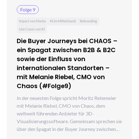
Folge 9
Impact von Marke
KI im Mittelstand
Rebranding
Use Cases von KI
Die Buyer Journeys bei CHAOS –
ein Spagat zwischen B2B & B2C
sowie der Einfluss von
internationalen Standorten –
mit Melanie Riebel, CMO von
Chaos (#Folge9)
In der neuesten Folge spricht Moritz Retemeier
mit Melanie Riebel, CMO von Chaos, dem
weltweit führenden Anbieter für 3D-
Visualisierungssoftware. Gemeinsam sprechen sie
über den Spagat in der Buyer Journey zwischen
B2B- und B2C-Kunden, den Einfluss