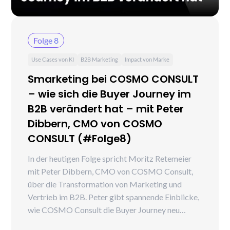
Folge 8
Use Cases von KI
B2B Marketing
Impact von Marke
Smarketing bei COSMO CONSULT
– wie sich die Buyer Journey im
B2B verändert hat – mit Peter
Dibbern, CMO von COSMO
CONSULT (#Folge8)
In der heutigen Folge spricht Moritz Retemeier
mit Peter Dibbern, CMO von COSMO Consult,
über die Transformation von Marketing und
Vertrieb im B2B. Peter gibt spannende Einblicke,
wie COSMO Consult die Buyer Journey neu
gedacht hat, welche Rolle datengetriebene