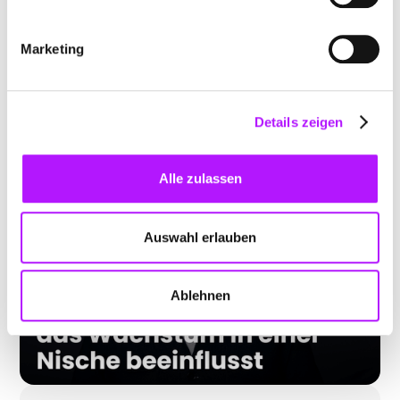
Rolle Authentizität dabei spielt und warum der
Flughafen sich bewusst anders inszeniert als viele
Marketing
andere Airports. Außerdem gibt’s spannende
Einblicke in die größten Projekte und
Herausforderungen für 2025 – inklusive dem 75-
Details zeigen
jährigen Jubiläum des Flughafens.
Alle zulassen
Auswahl erlauben
Ablehnen