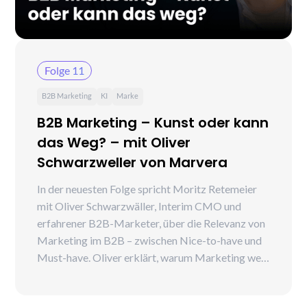
Folge 11
B2B Marketing
KI
Marke
B2B Marketing – Kunst oder kann
das Weg? – mit Oliver
Schwarzweller von Marvera
In der neuesten Folge spricht Moritz Retemeier
mit Oliver Schwarzwäller, Interim CMO und
erfahrener B2B-Marketer, über die Relevanz von
Marketing im B2B – zwischen Nice-to-have und
Must-have. Oliver erklärt, warum Marketing weit
mehr ist als ein Kostenfaktor und welchen
direkten Einfluss es auf Neugeschäft und