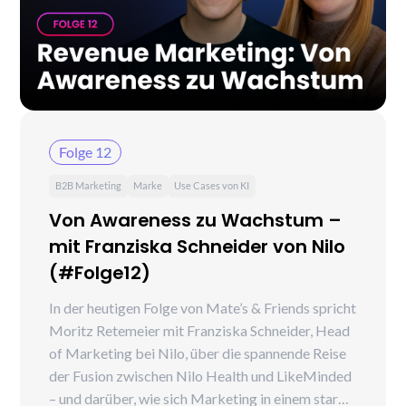
Folge 12
B2B Marketing
Marke
Use Cases von KI
Von Awareness zu Wachstum –
mit Franziska Schneider von Nilo
(#Folge12)
In der heutigen Folge von Mate’s & Friends spricht
Moritz Retemeier mit Franziska Schneider, Head
of Marketing bei Nilo, über die spannende Reise
der Fusion zwischen Nilo Health und LikeMinded
– und darüber, wie sich Marketing in einem stark