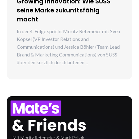
Growing Innovation: Wie SUSS
seine Marke zukunftsfähig
macht
In der 4. Folge spricht Moritz Retemeier mit Sven
Köpsel (VP Investor Relations and
Communications) und Jessica Böhler (Team Lead
Brand & Marketing Communications) von SUSS
über den kürzlich durchlaufenen
Rebrandingprozess und über den Impact von
Marke im Mittelstand. Sven und Jessica erklären,
welche Beweggründe es gab, das Rebranding
durchzuführen, welche Dinge sich konkret
geändert haben und wie genau der Tag der
Launches gelaufen ist.