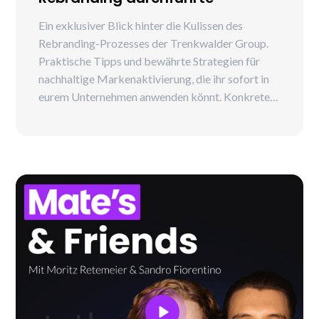
Ein exklusiver Blick hinter die Kulissen des
Rebranding-Prozesses der Trenkwalder Group.
Praktische Tipps und bewährte Strategien für
nachhaltige Markenaktivierung, die ihr sofort in
eurem Unternehmen anwenden könnt. Konkrete
Schritte und Lösungen für Unternehmen, die ein
Rebranding durchlaufen oder planen. Eine
interaktive Fragerunde mit unseren Experten
Mark Pollok, CEO der Trenkwalder Group und
Moritz Retemeier, Managing Director & Gründer
von Mate.