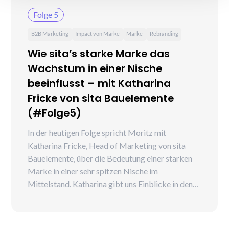
Folge 5
B2B Marketing
Impact von Marke
Marke
Rebranding
Wie sita’s starke Marke das
Wachstum in einer Nische
beeinflusst – mit Katharina
Fricke von sita Bauelemente
(#Folge5)
In der heutigen Folge spricht Moritz mit
Katharina Fricke, Head of Marketing von sita
Bauelemente, über die Bedeutung einer starken
Marke in einer sehr spitzen Nische im
Mittelstand. Katharina gibt uns Einblicke in den
Prozess der Markenentwicklung und wertvolle
Insights zur Bedeutung der Marke.
Darüberhinaus werfen wir gemeinsam einen Blick