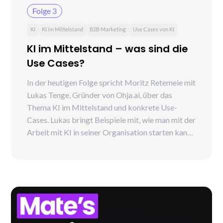
Folge 3
KI
KI im Mittelstand
B2B Marketing
Use Cases von KI
KI im Mittelstand – was sind die
Use Cases?
In der heutigen Folge spricht Moritz Retemeie mit
Lukas Tenge, Gründer von Ohja.ai, über das
Thema KI im Mittelstand und konkrete Use-
Cases. Lukas bringt Beispiele mit, wie man mit der
Arbeit mit KI in seiner Organisation starten kann
und erklärt, warum man sich dem Thema generell
offen gegenüber positionieren sollte und es auf
keinen Fall verschlafen sollte.