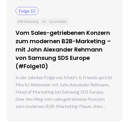
Folge 10
B2B Marketing
KI
Social Media
Vom Sales-getriebenen Konzern
zum modernen B2B-Marketing –
mit John Alexander Rehmann
von Samsung SDS Europe
(#Folge10)
In der zehnten Folge von Mate's & Friends spricht
Moritz Retemeier mit John Alexander Rehmann,
Head of Marketing bei Samsung SDS Europe,
über den Weg vom salesgetriebenen Konzern
zum modernen B2B-Marketing-Player. Alex
erklärt, wie er Marketing in Europa von
Null aufgebaut hat – von Brand &
Demand über Content/LinkedIn und Events bis