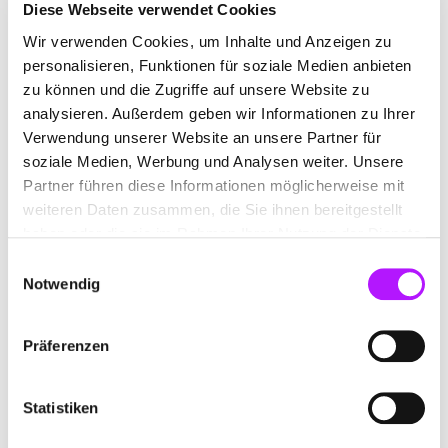
Diese Webseite verwendet Cookies
Beitrag aufmerksam und werden mit hoher
Wir verwenden Cookies, um Inhalte und Anzeigen zu
Wahrscheinlichkeit zu sehr hochwertigen Followern,
personalisieren, Funktionen für soziale Medien anbieten
welche Interaktion und Engagement steigern.
zu können und die Zugriffe auf unsere Website zu
analysieren. Außerdem geben wir Informationen zu Ihrer
Verwendung unserer Website an unsere Partner für
soziale Medien, Werbung und Analysen weiter. Unsere
4. Keine langen Hashtags verwenden
Partner führen diese Informationen möglicherweise mit
weiteren Daten zusammen, die Sie ihnen bereitgestellt
Optimalerweise sollte für jeden Hashtag nur ein
haben oder die sie im Rahmen Ihrer Nutzung der Dienste
Schlagwort verwendet werden. Versuche lange
gesammelt haben.
Einwilligungsauswahl
Aneinanderreihungen von Buchstaben zu vermeiden, da
Notwendig
dies schnell unleserlich wird und außerdem unseriös wirkt.
Präferenzen
Allgemein lässt sich zusammenfassen, dass du selbst
Statistiken
austesten solltest, was für deinen Account funktioniert.