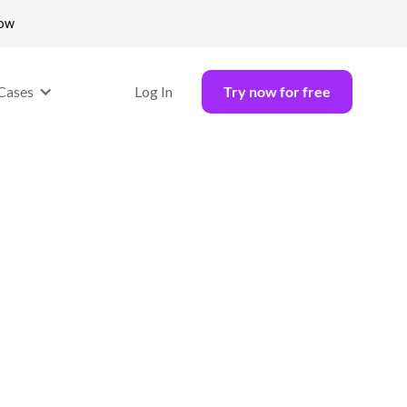
now
Cases
Log In
Try now for free