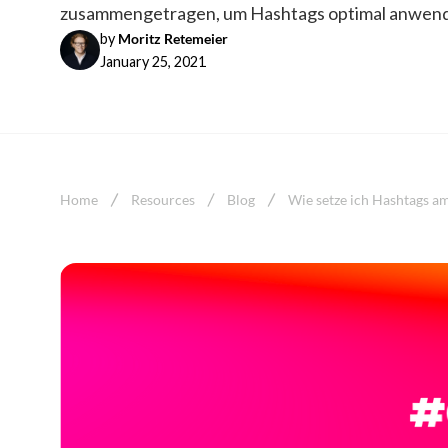
zusammengetragen, um Hashtags optimal anwend
by
Moritz Retemeier
January 25, 2021
Home
Resources
Blog
Wie setze ich Hashtags am