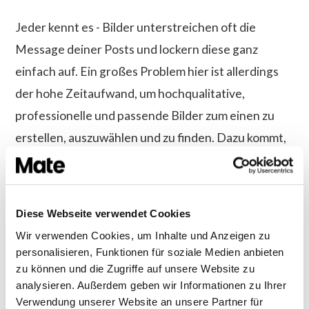
Jeder kennt es - Bilder unterstreichen oft die
Message deiner Posts und lockern diese ganz
einfach auf. Ein großes Problem hier ist allerdings
der hohe Zeitaufwand, um hochqualitative,
professionelle und passende Bilder zum einen zu
erstellen, auszuwählen und zu finden. Dazu kommt,
dass nicht einfach Bilder aus dem Netz verwendet
werden können, da hier schnell Rechtsprobleme
entstehen können und die Qualität meistens nicht
Diese Webseite verwendet Cookies
stimmt. Mit unserer Unsplash-Integration lösen wir
Wir verwenden Cookies, um Inhalte und Anzeigen zu
diese Probleme in Luft auf, da hier anhand von
personalisieren, Funktionen für soziale Medien anbieten
zu können und die Zugriffe auf unsere Website zu
Schlagwörtern passende Bilder gesucht und
analysieren. Außerdem geben wir Informationen zu Ihrer
genutzt werden können, deren hohe Qualität
Verwendung unserer Website an unsere Partner für