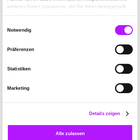
weiteren Daten zusammen, die Sie ihnen bereitgestellt
haben oder die sie im Rahmen Ihrer Nutzung der Dienste
gesammelt haben.
Einwilligungsauswahl
Notwendig
Präferenzen
Statistiken
Marketing
Wissen
Details zeigen
Bessere Designs mit Mate: 5 Prompts,
die du direkt übernehmen kannst
Alle zulassen