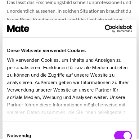
Das lässt das Erscheinungsbild schnell unprofessionell und
unordentlich aussehen. In solchen Situationen brauchst du
in der Regel Kundensupport, und hier liegt ein weiterer
großer Unterschied. Mate bietet persönliche und direkte
Unterstützung, wenn ein Problem auftaucht. Das ist bei
Adobe Creative Express ein größeres Problem, da du
Diese Webseite verwendet Cookies
einem Chatbot dein Problem erst detailliert beschreiben
Wir verwenden Cookies, um Inhalte und Anzeigen zu
musst.
personalisieren, Funktionen für soziale Medien anbieten
zu können und die Zugriffe auf unsere Website zu
Wenn du keine Kapazitäten für professionelle Designer
analysieren. Außerdem geben wir Informationen zu Ihrer
oder ein akkurates Social Media Marketing Team hast,
Verwendung unserer Website an unsere Partner für
solltest du Mate ausprobieren, denn es spart dir eine
soziale Medien, Werbung und Analysen weiter. Unsere
Menge Zeit und macht es absolut unmöglich, dein
Partner führen diese Informationen möglicherweise mit
Bildmaterial zu zerstören oder unprofessionell aussehen
weiteren Daten zusammen, die Sie ihnen bereitgestellt
haben oder die sie im Rahmen Ihrer Nutzung der Dienste
zu lassen. Mit Mate hast du eine ganze Bibliothek mit
gesammelt haben.
Einwilligungsauswahl
professionell gestalteten Vorlagen, die du immer wieder
Notwendig
mit neuen Inhalten füllen kannst und die trotzdem von