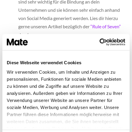
sind sehr wichtig für die Bindung an dein
Unternehmen und sie können sehr einfach anhand
von Social Media generiert werden. Lies dir hierzu
gerne unseren Artikel bezüglich der
“Rule of Seven”
durch.
Doch nun zu den Agenturen. Social Media-
Marketing-Agenturen arbeiten meistens auf
Diese Webseite verwendet Cookies
Kampagnen-Ebene und erstellen spezifische Inhalte
Wir verwenden Cookies, um Inhalte und Anzeigen zu
zu besonderen Themen, die dann nur über einen
personalisieren, Funktionen für soziale Medien anbieten
kürzeren Zeitraum gespielt werden können. Dies ist
zu können und die Zugriffe auf unsere Website zu
selbstverständlich eine großartige Ergänzung zu dem
analysieren. Außerdem geben wir Informationen zu Ihrer
Verwendung unserer Website an unsere Partner für
Mate Content, allerdings wird dieser hierdurch nicht
soziale Medien, Werbung und Analysen weiter. Unsere
ersetzt. Die von Agenturen erstellten Inhalte können
Partner führen diese Informationen möglicherweise mit
ganz einfach mit Mate recycelt werden und so zu
weiteren Daten zusammen, die Sie ihnen bereitgestellt
noch mehr Kontaktpunkten führen.
haben oder die sie im Rahmen Ihrer Nutzung der Dienste