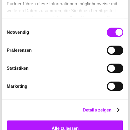
Mailings
Partner führen diese Informationen möglicherweise mit
Enterprise Paket
weiteren Daten zusammen, die Sie ihnen bereitgestellt
- Möglichkeit für individuelles Angebot
haben oder die sie im Rahmen Ihrer Nutzung der Dienste
gesammelt haben.
Einwilligungsauswahl
Notwendig
Hier
findest du weitere Infos zu rapidmail.
Präferenzen
Statistiken
5. CleverReach
Marketing
Clever Reach ist ein effizientes Tool mit hohem
Funktionsumfang, einer benutzerfreundlichen Oberfläche
und einem hohen Sicherheitsstandard. Mit CleverReach
Details zeigen
stehen dir unter anderem…
der intuitive Editor,
Alle zulassen