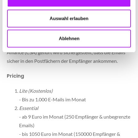
die Verwaltung von Kontakten,
Newsletter-Testing und Versand,
Auswahl erlauben
die Automation von Mailings sowie
das Reporting und Tracking zur Verfügung.
Ablehnen
Dadurch, dass CleverReach zu der Certified Senders
Alliance (CSA) gehört wird sichergestellt, dass die Emails
sicher in den Postfächern der Empfänger ankommen.
Pricing
Lite (Kostenlos)
- Bis zu 1.000 E-Mails im Monat
Essential
- ab 9 Euro im Monat (250 Empfänger & unbegrenzte
Emails)
- bis 1050 Euro im Monat (150000 Empfänger &