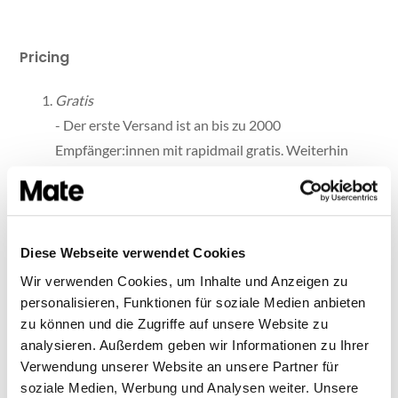
Pricing
Gratis
- Der erste Versand ist an bis zu 2000
Empfänger:innen mit rapidmail gratis. Weiterhin
kannst du mit dem rapidmail Unverbindlich Paket
immer an bis zu 10 Empfänger:innen kostenlos E-
Mails verschicken.
Unverbindlich Paket
Diese Webseite verwendet Cookies
- 16 Euro für den einmaligen Versand von 250 E-
Wir verwenden Cookies, um Inhalte und Anzeigen zu
Mails
personalisieren, Funktionen für soziale Medien anbieten
Flatrate Paket
zu können und die Zugriffe auf unsere Website zu
analysieren. Außerdem geben wir Informationen zu Ihrer
- ab 9 Euro pro Monat für bis zu 250
Verwendung unserer Website an unsere Partner für
Empfänger:innen und eine unbegrenzte Anzahl an
soziale Medien, Werbung und Analysen weiter. Unsere