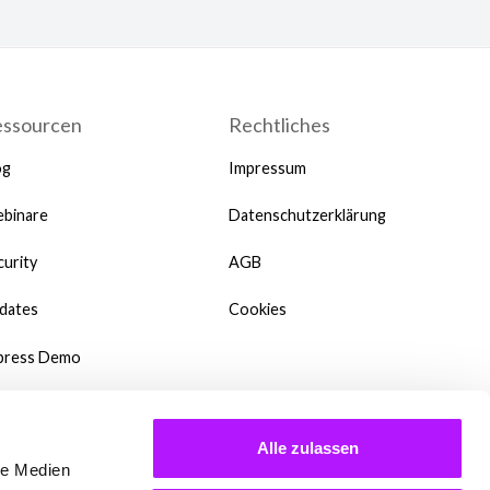
essourcen
Rechtliches
og
Impressum
binare
Datenschutzerklärung
curity
AGB
dates
Cookies
press Demo
te
Alle zulassen
wnloads
le Medien