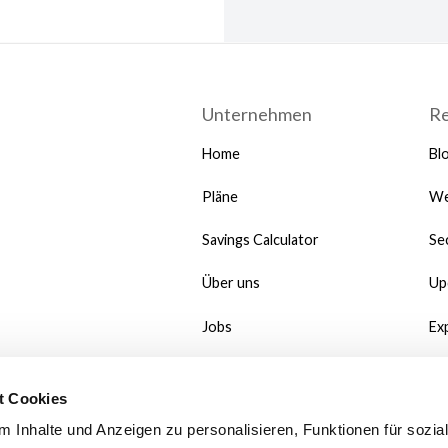
Unternehmen
R
Home
Bl
Pläne
We
Savings Calculator
Se
Über uns
Up
Jobs
Ex
Kunden
Ma
t Cookies
#MadeWithMate
Do
 Inhalte und Anzeigen zu personalisieren, Funktionen für sozia