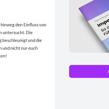
du deine
 hinweg den Einfluss von
n untersucht. Die
g beschleunigt und die
n und nicht nur euch
gen!
J