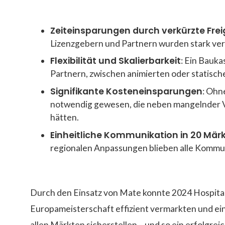
Die Ergebnisse:
Zeiteinsparungen durch verkürzte Fre
Lizenzgebern und Partnern wurden stark ver
Flexibilität und Skalierbarkeit
: Ein Bauk
Partnern, zwischen animierten oder statisch
Signifikante Kosteneinsparungen
: Ohn
notwendig gewesen, die neben mangelnder V
hätten.
Einheitliche Kommunikation in 20 Mär
regionalen Anpassungen blieben alle Komm
Durch den Einsatz von Mate konnte 2024 Hospitali
Europameisterschaft effizient vermarkten und ei
allen Märkten sicherstellen – und so ein erfolgrei