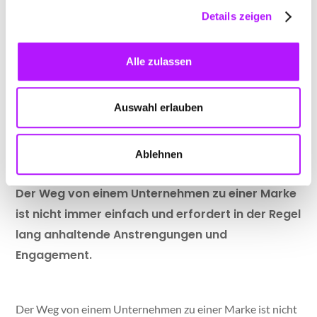
Handlungsaufforderungen, die Gestaltung deiner
Details zeigen
Nachrichten als Dialog oder interaktive Inhalte wie
Umfragen und Quizspiele können in dieser Hinsicht sehr
Alle zulassen
hilfreich sein. Schließlich ist es wichtig, dass du deinem
Publikum zuhörst und in Kommentaren auf seine Meinung
eingehst, um deine Markenidentität bei deinen Followern
Auswahl erlauben
zu verankern.
Ablehnen
Der Weg von einem Unternehmen zu einer Marke
ist nicht immer einfach und erfordert in der Regel
lang anhaltende Anstrengungen und
Engagement.
Der Weg von einem Unternehmen zu einer Marke ist nicht