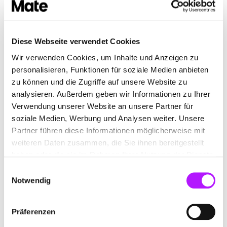
viele Features launchen, die es unseren Kunden noch
besser ermöglichen tollen Content in ihrem Corporate
Design zu erstellen. Dabei sind unter anderem Features,
Diese Webseite verwendet Cookies
die es leichter machen, im Team in Mate zu kommunizieren
Wir verwenden Cookies, um Inhalte und Anzeigen zu
aber auch einige weitere Themen wie beispielsweise die
personalisieren, Funktionen für soziale Medien anbieten
Integration von Videos in Posts. Es bleibt auf jeden Fall
zu können und die Zugriffe auf unsere Website zu
analysieren. Außerdem geben wir Informationen zu Ihrer
sehr spannend und ich will hier noch nicht zu viel
Verwendung unserer Website an unsere Partner für
verraten!”
soziale Medien, Werbung und Analysen weiter. Unsere
Partner führen diese Informationen möglicherweise mit
weiteren Daten zusammen, die Sie ihnen bereitgestellt
haben oder die sie im Rahmen Ihrer Nutzung der Dienste
Vielen Dank Andreas für das offene und ehrliche
gesammelt haben.
Einwilligungsauswahl
Interview und die tollen Einblicke hinter die
Notwendig
Kulissen von der Software Entwicklung von Mate.
Präferenzen