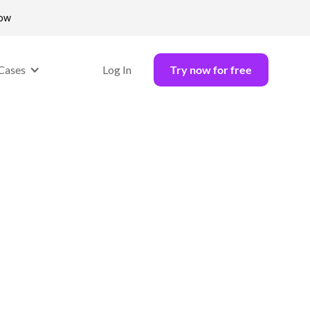
now
Cases
Log In
Try now for free