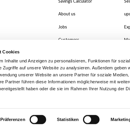
Savings Calculator
Sec
About us
up
Jobs
Ex
Customers
Ma
t Cookies
#MadeWithMate
Do
 Inhalte und Anzeigen zu personalisieren, Funktionen für sozia
Referral
Wh
e Zugriffe auf unsere Website zu analysieren. Außerdem geben w
rwendung unserer Website an unsere Partner für soziale Medien
Print use case
Po
re Partner führen diese Informationen möglicherweise mit weite
ereitgestellt haben oder die sie im Rahmen Ihrer Nutzung der D
Contact
Fa
We
Präferenzen
Statistiken
Marketin