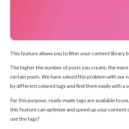
This feature allows you to filter your content library b
The higher the number of posts you create, the more c
certain posts. We have solved this problem with our 
by different colored tags and find them easily with a 
For this purpose, ready-made tags are available to you 
this feature can optimize and speed up your content 
use the tags?