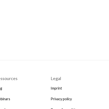
ssources
Legal
og
Imprint
binars
Privacy policy