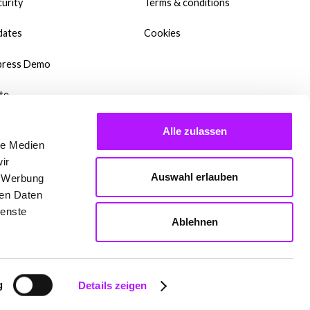
urity
Terms & conditions
dates
Cookies
press Demo
te
wnloads
Alle zulassen
le Medien
y Templates?
ir
Auswahl erlauben
, Werbung
dcast
ren Daten
ienste
qs
Ablehnen
 are setting up Mate
g
Details zeigen