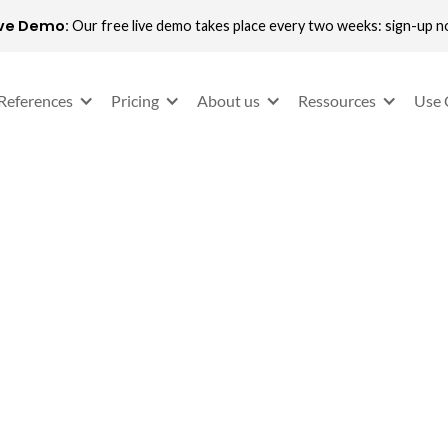
ive Demo:
Our free live demo takes place every two weeks: sign-up 
References
Pricing
About us
Ressources
Use 